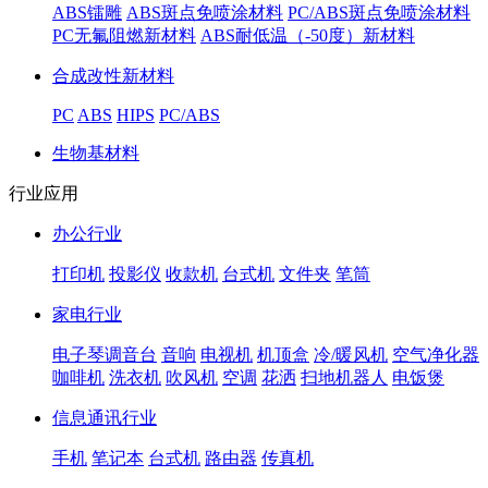
ABS镭雕
ABS斑点免喷涂材料
PC/ABS斑点免喷涂材料
PC无氟阻燃新材料
ABS耐低温（-50度）新材料
合成改性新材料
PC
ABS
HIPS
PC/ABS
生物基材料
行业应用
办公行业
打印机
投影仪
收款机
台式机
文件夹
笔筒
家电行业
电子琴调音台
音响
电视机
机顶盒
冷/暖风机
空气净化器
咖啡机
洗衣机
吹风机
空调
花洒
扫地机器人
电饭煲
信息通讯行业
手机
笔记本
台式机
路由器
传真机