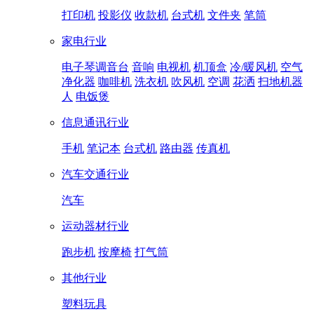
打印机
投影仪
收款机
台式机
文件夹
笔筒
家电行业
电子琴调音台
音响
电视机
机顶盒
冷/暖风机
空气
净化器
咖啡机
洗衣机
吹风机
空调
花洒
扫地机器
人
电饭煲
信息通讯行业
手机
笔记本
台式机
路由器
传真机
汽车交通行业
汽车
运动器材行业
跑步机
按摩椅
打气筒
其他行业
塑料玩具