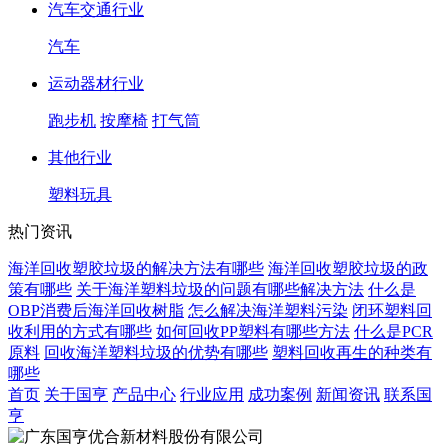
汽车交通行业
汽车
运动器材行业
跑步机
按摩椅
打气筒
其他行业
塑料玩具
热门资讯
海洋回收塑胶垃圾的解决方法有哪些
海洋回收塑胶垃圾的政
策有哪些
关于海洋塑料垃圾的问题有哪些解决方法
什么是
OBP消费后海洋回收树脂
怎么解决海洋塑料污染
闭环塑料回
收利用的方式有哪些
如何回收PP塑料有哪些方法
什么是PCR
原料
回收海洋塑料垃圾的优势有哪些
塑料回收再生的种类有
哪些
首页
关于国亨
产品中心
行业应用
成功案例
新闻资讯
联系国
亨