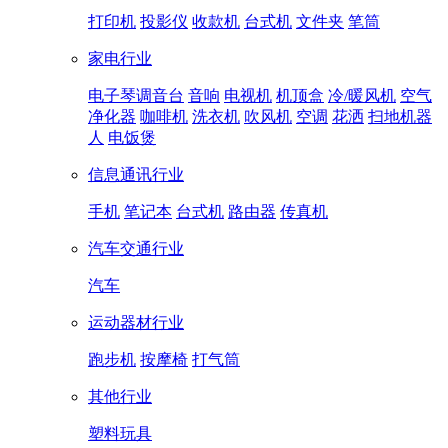
打印机
投影仪
收款机
台式机
文件夹
笔筒
家电行业
电子琴调音台
音响
电视机
机顶盒
冷/暖风机
空气
净化器
咖啡机
洗衣机
吹风机
空调
花洒
扫地机器
人
电饭煲
信息通讯行业
手机
笔记本
台式机
路由器
传真机
汽车交通行业
汽车
运动器材行业
跑步机
按摩椅
打气筒
其他行业
塑料玩具